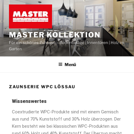
MASTER KOLLEKTION
Für ein schönes Zuhause – Bodenbeläge | Innentüren | Holz im
Garten
Menü
ZAUNSERIE WPC LÖSSAU
Wissenswertes
Coextrudierte WPC-Produkte sind mit einem Gemisch
aus rund 70% Kunststoff und 30% Holz überzogen. Der
Kern besteht wie bei klassischen WPC-Produkten aus
rund 60% Holz und 40% Kunststoff. Der Überzug macht