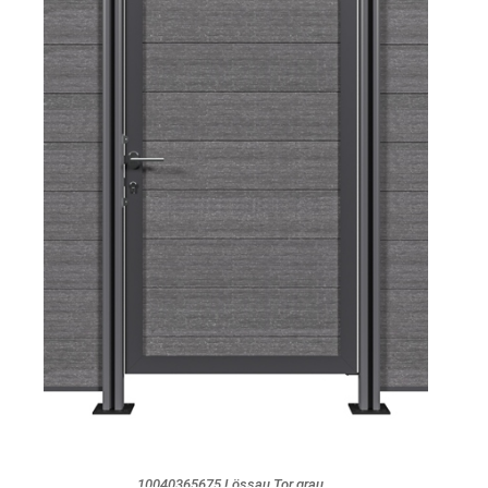
10040365675 Lössau Tor grau